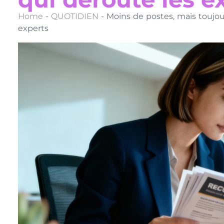
Home
-
QUOTIDIEN
-
Moins de postes, mais toujou
experts