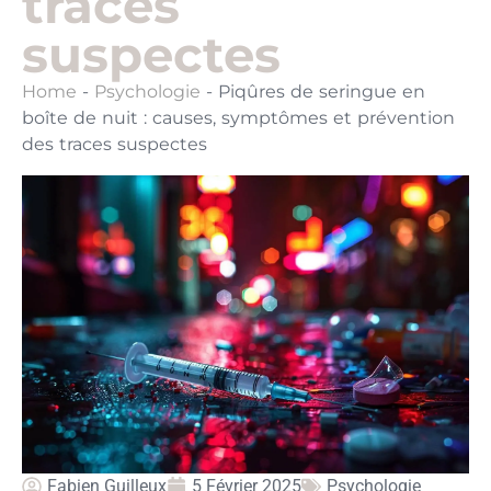
traces
suspectes
Home
-
Psychologie
-
Piqûres de seringue en
boîte de nuit : causes, symptômes et prévention
des traces suspectes
Fabien Guilleux
5 Février 2025
Psychologie