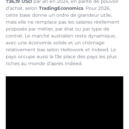
736,19 USD
par an en 2024, en parité de pouvoir
d’achat, selon
TradingEconomics
. Pour 2026,
cette base donne un ordre de grandeur utile,
mais elle ne remplace pas les salaires réellement
proposés par métier, par état ou par type de
contrat. Le marché australien reste dynamique,
avec une économie solide et un chômage
relativement bas selon Hellowork et Indeed. Le
pays occupe aussi la 13e place des pays les plus
riches au monde d’après Indeed.