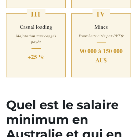
III
IV
Casual loading
Mines
Majoration sans congés
Fourchette citée par PVT.fr
payés
90 000 à 150 000
+25 %
AU$
Quel est le salaire
minimum en
Australie et qui en