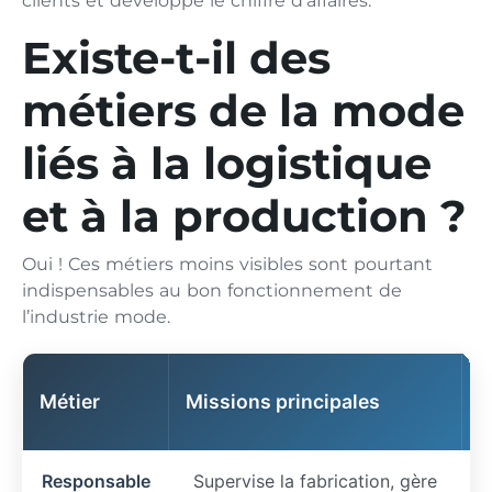
clients et développe le chiffre d’affaires.
Existe-t-il des
métiers de la mode
liés à la logistique
et à la production ?
Oui ! Ces métiers moins visibles sont pourtant
indispensables au bon fonctionnement de
l’industrie mode.
Métier
Missions principales
F
Responsable
Supervise la fabrication, gère