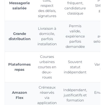
colis,
Pro
Messagerie
fréquent,
respect
SMIC,
salariée
candidature
des délais,
pos
classique
signatures
Permis
Livraison à
valide,
S
Grande
domicile,
expérience
ava
distribution
parfois
parfois
selon 
installation
demandée
Courses
urbaines
Souvent
Plateformes
Variab
courtes en
statut
repas
vo
deux-
indépendant
roues
Créneaux
Indépendant,
Amazon
réservés
Enviro
justificatifs et
Flex
via
formation
application