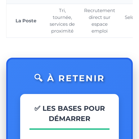
Tri,
Recrutement
tournée,
direct sur
Selon 
La Poste
services de
espace
co
proximité
emploi
🔍 À RETENIR
✅ LES BASES POUR
DÉMARRER