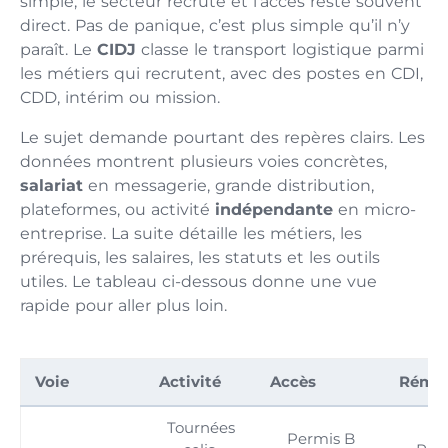
simple, le secteur recrute et l’accès reste souvent
direct. Pas de panique, c’est plus simple qu’il n’y
paraît. Le
CIDJ
classe le transport logistique parmi
les métiers qui recrutent, avec des postes en CDI,
CDD, intérim ou mission.
Le sujet demande pourtant des repères clairs. Les
données montrent plusieurs voies concrètes,
salariat
en messagerie, grande distribution,
plateformes, ou activité
indépendante
en micro-
entreprise. La suite détaille les métiers, les
prérequis, les salaires, les statuts et les outils
utiles. Le tableau ci-dessous donne une vue
rapide pour aller plus loin.
Voie
Activité
Accès
Rémun
Tournées
Permis B