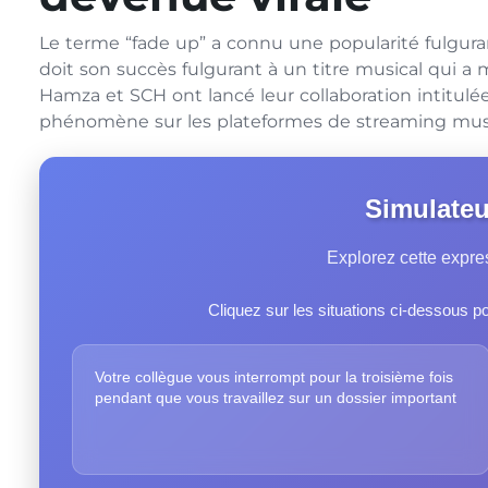
Le terme “fade up” a connu une popularité fulguran
doit son succès fulgurant à un titre musical qui a ma
Hamza et SCH ont lancé leur collaboration intitul
phénomène sur les plateformes de streaming musi
Simulateu
Explorez cette expr
Cliquez sur les situations ci-dessous po
Votre collègue vous interrompt pour la troisième fois
pendant que vous travaillez sur un dossier important