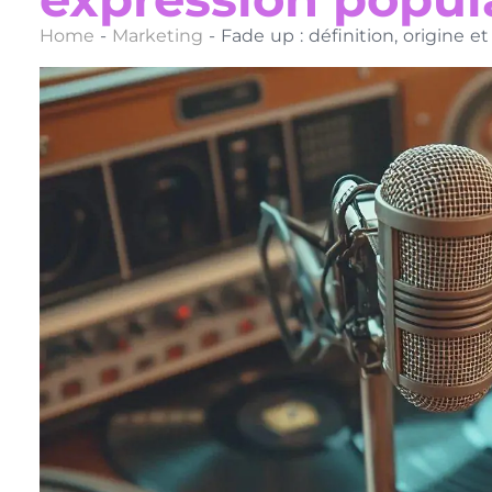
Home
-
Marketing
-
Fade up : définition, origine e