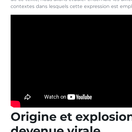
contextes dans lesquels cette expression est empl
Origine et explosio
devenue virale