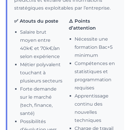
prédictifs et extraire des informations
stratégiques exploitables par l’entreprise.
✅ Atouts du poste
⚠️ Points
d’attention
Salaire brut
Nécessite une
moyen entre
formation Bac+5
40k€ et 70k€/an
minimum
selon expérience
Compétences en
Métier polyvalent
statistiques et
touchant à
programmation
plusieurs secteurs
requises
Forte demande
Apprentissage
sur le marché
continu des
(tech, finance,
nouvelles
santé)
techniques
Possibilités
Charge de travail
d’évolution vers