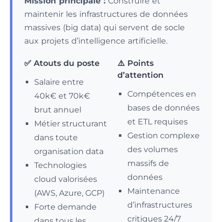
Mission principale :
Construire et
maintenir les infrastructures de données
massives (big data) qui servent de socle
aux projets d’intelligence artificielle.
✅ Atouts du poste
⚠️ Points
d’attention
Salaire entre
Compétences en
40k€ et 70k€
bases de données
brut annuel
et ETL requises
Métier structurant
Gestion complexe
dans toute
des volumes
organisation data
massifs de
Technologies
données
cloud valorisées
Maintenance
(AWS, Azure, GCP)
d’infrastructures
Forte demande
critiques 24/7
dans tous les