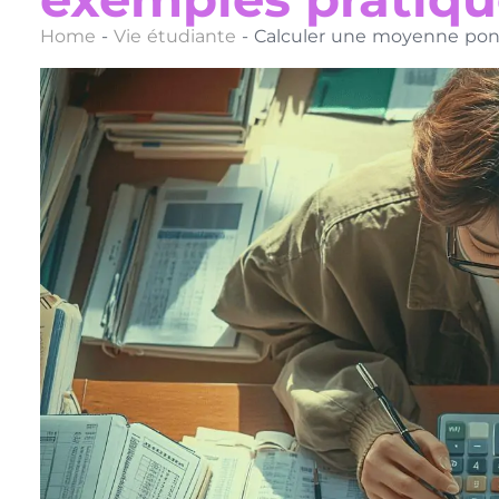
Home
-
Vie étudiante
-
Calculer une moyenne pond