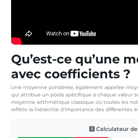
Qu’est-ce qu’une 
avec coefficients ?
Une moyenne pondérée, également appelée moyenn
qui attribue un poids spécifique à chaque valeur s
moyenne arithmétique classique où toutes les no
reflète la hiérarchie d’importance des différentes é
🧮 Calculateur 