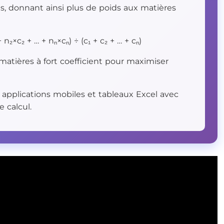
ts, donnant ainsi plus de poids aux matières
₂×c₂ + … + nₙ×cₙ) ÷ (c₁ + c₂ + … + cₙ)
matières à fort coefficient pour maximiser
, applications mobiles et tableaux Excel avec
e calcul.